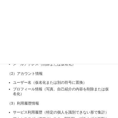
ー様の情報を加工し匿名加工情報を作成します。
匿名加工情報に含まれる主な項目
（1）基本情報
氏名（削除または仮名化）
生年月日（年月に限定、日付削除）
性別
住所（都道府県、市区町村レベルに限定）
電話番号（削除または仮名化）
メールアドレス（削除または仮名化）
（2）アカウント情報
ユーザー名（仮名化または別の符号に置換）
プロフィール情報（写真、自己紹介の内容を削除または仮
名化）
（3）利用履歴情報
サービス利用履歴（特定の個人を識別できない形で集計）