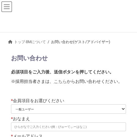
美容のプロの方はこち
採用担当者様はこち
アプリダウンロー
ら
ら
ド
コ
ナ
ン
ビ
テ
ゲ
ン
ー
ツ
シ
トップ-BMについて
お問い合わせ(ゲスト/アドバイザー)
へ
ョ
ス
ン
お問い合わせ
キ
に
ッ
移
プ
動
必須項目をご入力後、送信ボタンを押してください。
※採用担当者さまは、
こちら
からお問い合わせください。
*
会員項目をお選びください
*
おなまえ
*
メールアドレス